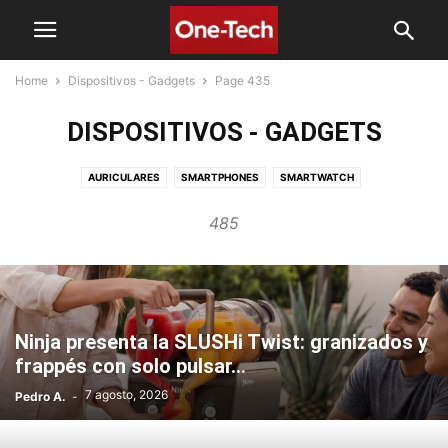
Home
Dispositivos - Gadgets
Page 435
DISPOSITIVOS - GADGETS
AURICULARES
SMARTPHONES
SMARTWATCH
485
Ninja presenta la SLUSHi Twist: granizados y
frappés con solo pulsar...
7 agosto, 2026
Pedro A.
-