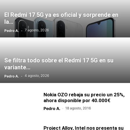
El Redmi 17 5G ya es oficial y sorprende en
la...
7 agosto, 2026
Pedro A.
-
Se filtra todo sobre el Redmi 17 5G en su
variante...
4 agosto, 2026
Pedro A.
-
Nokia OZO rebaja su precio un 25%,
ahora disponible por 40.000€
Pedro A.
-
18 agosto, 2016
Project Alloy, Intel nos presenta su