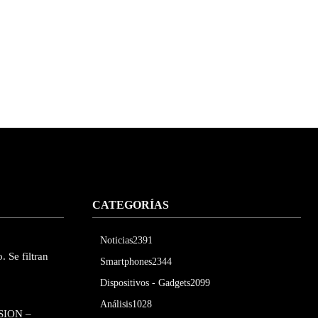
CATEGORÍAS
Noticias
2391
. Se filtran
Smartphones
2344
Dispositivos - Gadgets
2099
Análisis
1028
SION –