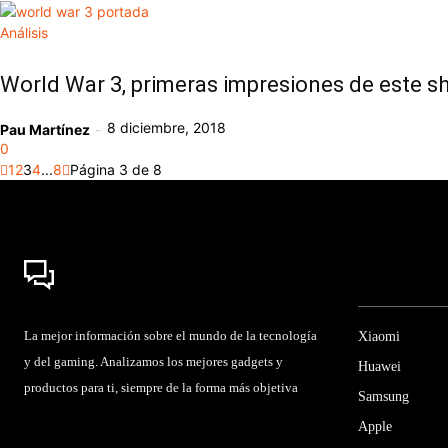
Análisis
World War 3, primeras impresiones de este sh
8 diciembre, 2018
Pau Martínez
-
0
1
2
3
4
...
8
Página 3 de 8
La mejor información sobre el mundo de la tecnología
Xiaomi
y del gaming. Analizamos los mejores gadgets y
Huawei
productos para ti, siempre de la forma más objetiva
Samsung
Apple