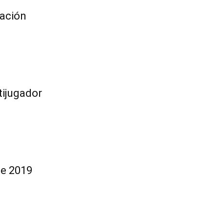
zación
tijugador
de 2019